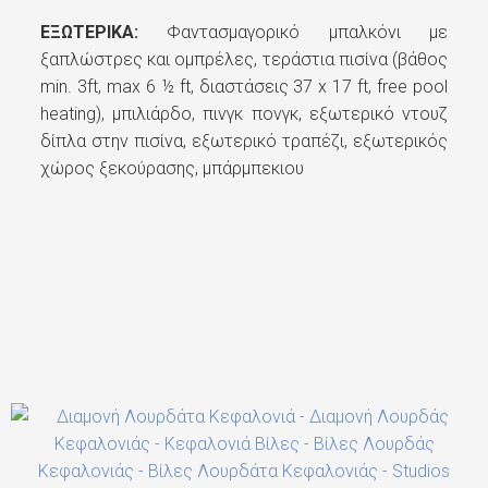
ΕΞΩΤΕΡΙΚΑ:
Φαντασμαγορικό μπαλκόνι με
ΠΟΛΙΤΙΚΗ ΕΞΤΡΑ ΑΤΟΜΩΝ & ΠΑΙΔΙΩΝ:
ξαπλώστρες και ομπρέλες, τεράστια πισίνα (βάθος
min. 3ft, max 6 ½ ft, διαστάσεις 37 x 17 ft, free pool
heating), μπιλιάρδο, πινγκ πονγκ, εξωτερικό ντουζ
δίπλα στην πισίνα, εξωτερικό τραπέζι, εξωτερικός
CHECK-IN POLICY:
χώρος ξεκούρασης, μπάρμπεκιου
GPS Coordinates