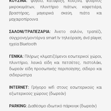
ΚΟΥΖΙΝΑ:
ψυγείο, κατάψυξη, κουζίνα, φούρνος
ΠΛΗΡΟΦΟΡΙΕΣ:
μικροκυμάτων, πλυντήριο πιάτων, καφετιέρα,
βραστήρας, μαγειρικά σκεύη, πιάτα και
μαχαιροπίρουνα
ΣΑΛΟΝΙ/ΤΡΑΠΕΖΑΡΙΑ:
Άνετο σαλόνι, τραπέζι,
ΕΛΑΧΙΣΤΗ ΔΙΑΜΟΝΗ
σύγχρονη/μοντέρνα smart tv τηλεόραση, dvd player,
ηχεία Bluetooth
ΓΕΝΙΚΑ:
ΠΟΛΙΤΙΚΗ ΠΛΗΡΩΜΗΣ:
Πλήρως κλιματιζόμενοι εσωτερικοί χώροι,
πλυντήριο, λευκά είδη και πετσέτες, πιστολάκι,
δωρεάν είδη προσωπικής περιποίησης, σίδερο και
σιδερώστρα
ΑΚΥΡΩΣΗ ΠΟΛΙΤΙΚΗ:
INTERNET:
Γρήγορο wifi στους εσωτερικούς και
εξωτερικούς χώρους (δωρεάν)
PARKING:
Διαθέσιμο ιδιωτικό πάρκινγκ (δωρεάν)