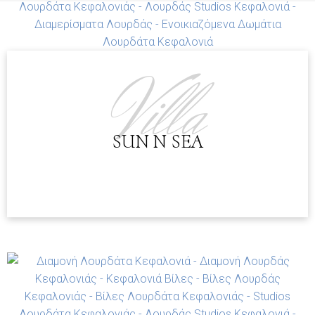
38.120449, 20.629470
Villa
SUN N SEA